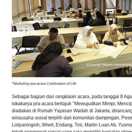
*Workshop pra-acara Celebration of Life
Sebagai bagian dari rangkaian acara, pada tanggal 8 A
lokakarya pra-acara bertajuk "Mewujudkan Mimpi, Menci
diadakan di Rumah Yayasan Wadah di Jakarta, dirancan
wirausaha sosial terpilih dari komunitas dampingan. Peser
Listyaningsih, Wiwit, Endang, Tini, Martin Luan Ati, Yus
tokoh penggerak sosial yang juga memiliki kegiatan ekono