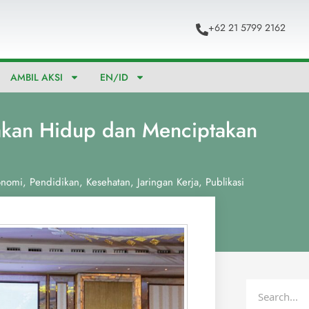
+62 21 5799 2162
AMBIL AKSI
EN/ID
yakan Hidup dan Menciptakan
onomi
,
Pendidikan
,
Kesehatan
,
Jaringan Kerja
,
Publikasi
Search