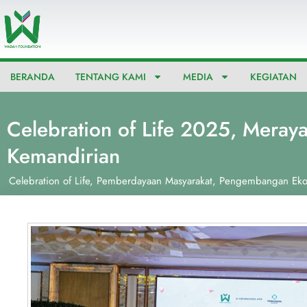
Lewati
ke
konten
BERANDA
TENTANG KAMI
MEDIA
KEGIATAN
Celebration of Life 2025, Mera
Kemandirian
Celebration of Life
,
Pemberdayaan Masyarakat
,
Pengembangan Ek