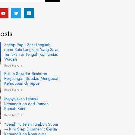
Y
T
L
o
w
i
u
i
n
t
t
k
u
t
e
osts
b
e
d
e
r
i
n
Setiap Pagi, Satu Langkah
demi Satu Langkah: Yang Saya
Temukan di Tengah Komunitas
Wadah
Read More »
Bukan Sekadar Restoran -
Perjuangan Bosskid Mengubah
Kehidupan di Tepus
Read More »
Menyalakan Lentera
Kemandirian dari Rumah-
Rumah Kecil
Read More »
“Benih Itu Telah Tumbuh Subur
— Kini Siap Dipanen”: Cerita
Kemandirian Komunitas