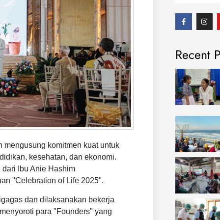
F
I
a
n
c
s
e
t
b
a
Recent P
o
g
o
r
k
a
-
m
f
n mengusung komitmen kuat untuk
didikan, kesehatan, dan ekonomi.
dari Ibu Anie Hashim
 "Celebration of Life 2025".
igagas dan dilaksanakan bekerja
 menyoroti para "Founders" yang