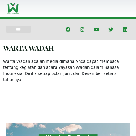
Lewati
ke
konten
F
I
Y
T
L
a
n
o
w
i
c
s
u
i
n
e
t
t
t
k
b
a
u
t
e
WARTA WADAH
o
g
b
e
d
o
r
e
r
i
k
a
n
Warta Wadah adalah media dimana Anda dapat membaca
m
tentang kegiatan dan acara Yayasan Wadah dalam Bahasa
Indonesia. Dirilis setiap bulan Juni, dan Desember setiap
tahunnya.