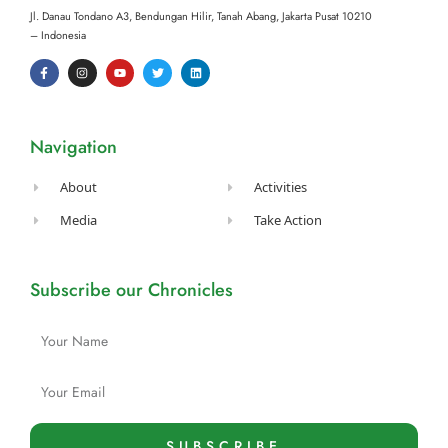
Jl. Danau Tondano A3, Bendungan Hilir, Tanah Abang,
Jakarta Pusat 10210
– Indonesia
F
I
Y
T
L
a
n
o
w
i
c
s
u
i
n
e
t
t
t
k
b
a
u
t
e
o
g
b
e
d
o
r
e
r
i
Navigation
k
a
n
-
m
f
About
Activities
Media
Take Action
Subscribe our Chronicles
Name
Email
SUBSCRIBE