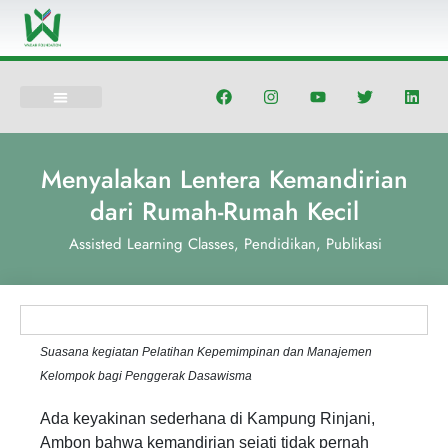
Lewati
ke
konten
F
I
Y
T
L
a
n
o
w
i
c
s
u
i
n
e
t
t
t
k
b
a
u
t
e
o
g
b
e
d
Menyalakan Lentera Kemandirian
o
r
e
r
i
k
a
n
dari Rumah-Rumah Kecil
m
Assisted Learning Classes
,
Pendidikan
,
Publikasi
Suasana kegiatan Pelatihan Kepemimpinan dan Manajemen
Kelompok bagi Penggerak Dasawisma
Ada keyakinan sederhana di Kampung Rinjani,
Ambon bahwa kemandirian sejati tidak pernah