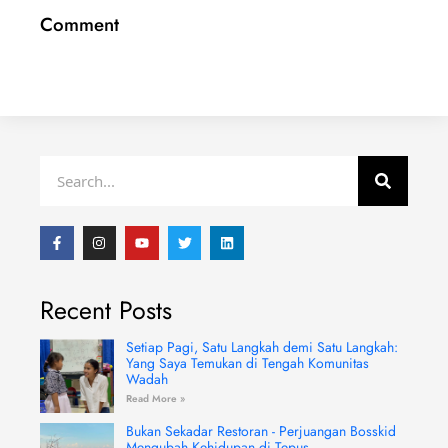
Comment
Search
F
I
Y
T
L
a
n
o
w
i
c
s
u
i
n
e
t
t
t
k
b
a
u
t
e
Recent Posts
o
g
b
e
d
o
r
e
r
i
k
a
n
-
m
Setiap Pagi, Satu Langkah demi Satu Langkah:
f
Yang Saya Temukan di Tengah Komunitas
Wadah
Read More »
Bukan Sekadar Restoran - Perjuangan Bosskid
Mengubah Kehidupan di Tepus