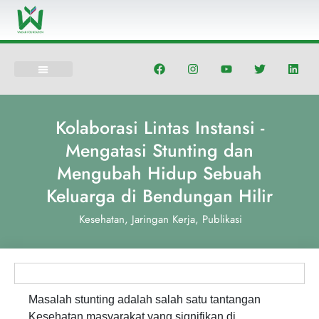
Lewati
ke
konten
F
I
Y
T
L
a
n
o
w
i
c
s
u
i
n
e
t
t
t
k
b
a
u
t
e
o
g
b
e
d
Kolaborasi Lintas Instansi -
o
r
e
r
i
k
a
n
Mengatasi Stunting dan
m
Mengubah Hidup Sebuah
Keluarga di Bendungan Hilir
Kesehatan
,
Jaringan Kerja
,
Publikasi
Masalah stunting adalah salah satu tantangan
Kesehatan masyarakat yang signifikan di