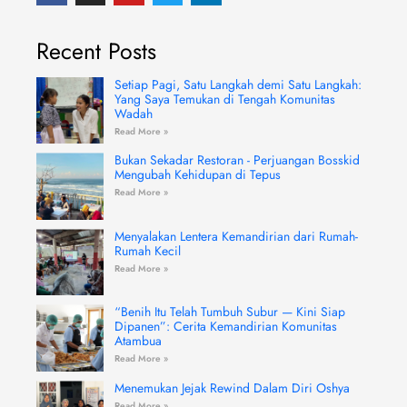
c
s
u
i
n
e
t
t
t
k
b
a
u
t
e
Recent Posts
o
g
b
e
d
o
r
e
r
i
k
a
n
-
m
Setiap Pagi, Satu Langkah demi Satu Langkah:
f
Yang Saya Temukan di Tengah Komunitas
Wadah
Read More »
Bukan Sekadar Restoran - Perjuangan Bosskid
Mengubah Kehidupan di Tepus
Read More »
Menyalakan Lentera Kemandirian dari Rumah-
Rumah Kecil
Read More »
“Benih Itu Telah Tumbuh Subur — Kini Siap
Dipanen”: Cerita Kemandirian Komunitas
Atambua
Read More »
Menemukan Jejak Rewind Dalam Diri Oshya
Read More »