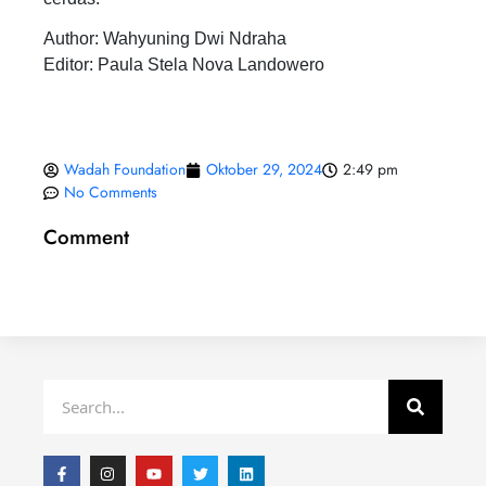
Author: Wahyuning Dwi Ndraha
Editor: Paula Stela Nova Landowero
Wadah Foundation
Oktober 29, 2024
2:49 pm
No Comments
Comment
Search
F
I
Y
T
L
a
n
o
w
i